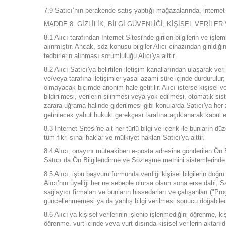
7.9 Satıcı’nın perakende satış yaptığı mağazalarında, internet
MADDE 8. GİZLİLİK, BİLGİ GÜVENLİĞİ, KİŞİSEL VERİLE
8.1 Alıcı tarafından İnternet Sitesi'nde girilen bilgilerin ve iş
alınmıştır. Ancak, söz konusu bilgiler Alıcı cihazından girildiğin
tedbirlerin alınması sorumluluğu Alıcı'ya aittir.
8.2 Alıcı Satıcı'ya belirtilen iletişim kanallarından ulaşarak ver
ve/veya tarafına iletişimler yasal azami süre içinde durdurulur;
olmayacak biçimde anonim hale getirilir. Alıcı isterse kişisel veri
bildirilmesi, verilerin silinmesi veya yok edilmesi, otomatik sis
zarara uğrama halinde giderilmesi gibi konularda Satıcı'ya her z
getirilecek yahut hukuki gerekçesi tarafına açıklanarak kabul e
8.3 Internet Sitesi'ne ait her türlü bilgi ve içerik ile bunlar
tüm fikri-sınai haklar ve mülkiyet hakları Satıcı'ya aittir.
8.4 Alıcı, onayını müteakiben e-posta adresine gönderilen Ön B
Satıcı da Ön Bilgilendirme ve Sözleşme metnini sistemlerinde 
8.5 Alıcı, işbu başvuru formunda verdiği kişisel bilgilerin doğru 
Alıcı’nın üyeliği her ne sebeple olursa olsun sona erse dahi, Sat
sağlayıcı firmaları ve bunların hissedarları ve çalışanları ("Pro
güncellenmemesi ya da yanlış bilgi verilmesi sonucu doğabilec
8.6 Alıcı’ya kişisel verilerinin işlenip işlenmediğini öğrenme, k
öğrenme, yurt içinde veya yurt dışında kişisel verilerin aktarıl