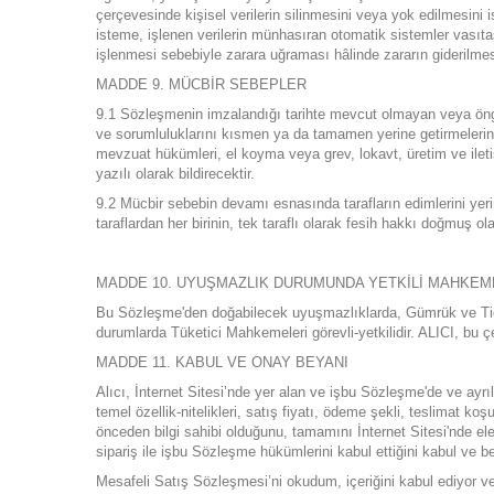
çerçevesinde kişisel verilerin silinmesini veya yok edilmesini is
isteme, işlenen verilerin münhasıran otomatik sistemler vasıtas
işlenmesi sebebiyle zarara uğraması hâlinde zararın giderilmesin
MADDE 9. MÜCBİR SEBEPLER
9.1 Sözleşmenin imzalandığı tarihte mevcut olmayan veya öngörü
ve sorumluluklarını kısmen ya da tamamen yerine getirmelerini
mevzuat hükümleri, el koyma veya grev, lokavt, üretim ve ileti
yazılı olarak bildirecektir.
9.2 Mücbir sebebin devamı esnasında tarafların edimlerini ye
taraflardan her birinin, tek taraflı olarak fesih hakkı doğmuş ola
MADDE 10. UYUŞMAZLIK DURUMUNDA YETKİLİ MAHKEME
Bu Sözleşme'den doğabilecek uyuşmazlıklarda, Gümrük ve Ticaret
durumlarda Tüketici Mahkemeleri görevli-yetkilidir. ALICI, bu 
MADDE 11. KABUL VE ONAY BEYANI
Alıcı, İnternet Sitesi’nde yer alan ve işbu Sözleşme'de ve ayr
temel özellik-nitelikleri, satış fiyatı, ödeme şekli, teslimat koş
önceden bilgi sahibi olduğunu, tamamını İnternet Sitesi'nde ele
sipariş ile işbu Sözleşme hükümlerini kabul ettiğini kabul ve b
Mesafeli Satış Sözleşmesi’ni okudum, içeriğini kabul ediyor v