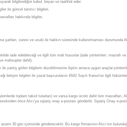
uyarak bilgilendiğini kabul, beyan ve taahhüt eder.
ler ile güncel tanıtıcı bilgileri,
masrafları hakkında bilgiler,
,
ma şartları, süresi ve usulü ile hakkın süresinde kullanılmaması durumunda A
lde iade edebileceği ve ilgili tüm mali hususlar (iade yöntemleri, masrafı ve 
 ve mahsuplar dahil),
 ile yanlış girilen bilgilerin düzeltilmesine ilişkin amaca uygun araçlar-yönteml
ceği iletişim bilgileri ile yasal başvurularını 6502 Sayılı Kanun'un ilgili hüküm
 işlemlerde toplam taksit tutarları) ve varsa kargo ücreti dahil tüm masrafları,
 sevkinden önce Alıcı’ya sipariş onay e-postası gönderilir. Sipariş Onay e-po
ile azami 30 gün içerisinde gönderecektir. Bu kargo firmasının Alıcı’nın bulun