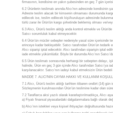
firmasının, kendisine en yakın şubesinden en geç 7 gün içeris
6.2 Ürünlerin teslimatı anında Alıcı'nın adresinde kendisinin 
Adreste teslim alacak bir kimsenin olmaması durumunda kargo fi
edilecek ise, teslim edilecek kişi/kuruluşun adresinde bulun
türlü zarar ile Ürün'ün kargo şirketinde beklemiş olması ve/veya
6.3 Alıcı, Ürün'ü teslim aldığı anda kontrol etmekle ve Ürün'
Satıcı sorumluluk kabul etmeyecektir.
6.4 Ürün’ün mücbir sebepler nedeniyle yasal süre içerisinde tes
erinceye kadar bekleyebilir. Satıcı tarafından Ürün’ün tedarik 
Alıcı siparişi iptal edecektir. Alıcı tarafından siparişin iptal 
iade etmekle yükümlüdür. Böyle bir durumda Alıcı’nın Satıcı’da
6.5 Ürün teslimatı sonrasında herhangi bir sebepten dolayı, i
halinde, Ürün en geç 3 gün içinde Alıcı tarafından Satıcı’ya i
karşılanacaktır. Satıcı’nın iadeyi kabul etmeksizin Ürün bedeli 
MADDE 7. ALICI'NIN CAYMA HAKKI VE KULLANIM KOŞULL
7.1 Alıcı, Ürün'ü teslim aldığı tarihten itibaren ondört (14) 
Sözleşmenin kurulmasından Ürün’ün teslimine kadar olan süre 
7.2 Taraflarca aksi yazılı olarak kararlaştırılmadıkça, Alıcı 
a) Fiyatı finansal piyasalardaki dalgalanmalara bağlı olarak d
b) Alıcı’nın istekleri veya kişisel ihtiyaçları doğrultusunda hazır