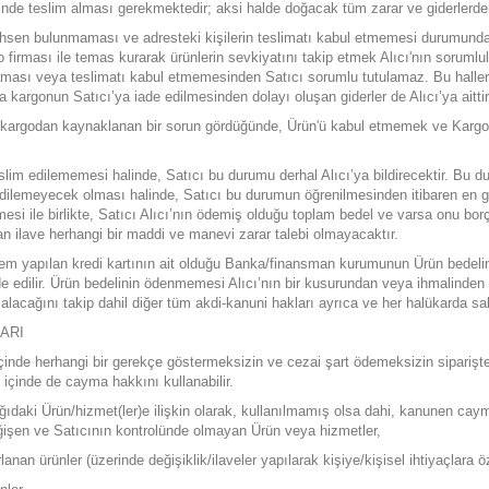
inde teslim alması gerekmektedir; aksi halde doğacak tüm zarar ve giderlerde
şahsen bulunmaması ve adresteki kişilerin teslimatı kabul etmemesi durumunda S
rması ile temas kurarak ürünlerin sevkiyatını takip etmek Alıcı'nın sorumlulu
maması veya teslimatı kabul etmemesinden Satıcı sorumlu tutulamaz. Bu haller
 kargonun Satıcı’ya iade edilmesinden dolayı oluşan giderler de Alıcı’ya aittir
de kargodan kaynaklanan bir sorun gördüğünde, Ürün'ü kabul etmemek ve Kargo f
lim edilememesi halinde, Satıcı bu durumu derhal Alıcı’ya bildirecektir. Bu du
edilemeyecek olması halinde, Satıcı bu durumun öğrenilmesinden itibaren en geç 
edilmesi ile birlikte, Satıcı Alıcı’nın ödemiş olduğu toplam bedel ve varsa onu bo
n ilave herhangi bir maddi ve manevi zarar talebi olmayacaktır.
şlem yapılan kredi kartının ait olduğu Banka/finansman kurumunun Ürün bedelin
ade edilir. Ürün bedelinin ödenmemesi Alıcı’nın bir kusurundan veya ihmalinden 
alacağını takip dahil diğer tüm akdi-kanuni hakları ayrıca ve her halükarda sak
ARI
gün içinde herhangi bir gerekçe göstermeksizin ve cezai şart ödemeksizin sipari
içinde de cayma hakkını kullanabilir.
aşağıdaki Ürün/hizmet(ler)e ilişkin olarak, kullanılmamış olsa dahi, kanunen c
eğişen ve Satıcının kontrolünde olmayan Ürün veya hizmetler,
lanan ürünler (üzerinde değişiklik/ilaveler yapılarak kişiye/kişisel ihtiyaçlara öz