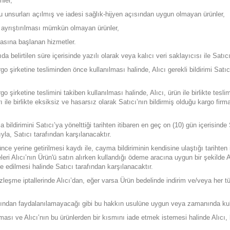
nler,
u unsurları açılmış ve iadesi sağlık-hijyen açısından uygun olmayan ürünler,
i ayrıştırılması mümkün olmayan ürünler,
fasına başlanan hizmetler.
ıda belirtilen süre içerisinde yazılı olarak veya kalıcı veri saklayıcısı ile Satı
go şirketine tesliminden önce kullanılması halinde, Alıcı gerekli bildirimi Sa
o şirketine teslimini takiben kullanılması halinde, Alıcı, ürün ile birlikte te
ı ile birlikte eksiksiz ve hasarsız olarak Satıcı’nın bildirmiş olduğu kargo fi
 bildirimini Satıcı’ya yönelttiği tarihten itibaren en geç on (10) gün içerisin
yla, Satıcı tarafından karşılanacaktır.
ce yerine getirilmesi kaydı ile, cayma bildiriminin kendisine ulaştığı tarihten 
eri Alıcı’nın Ürün'ü satın alırken kullandığı ödeme aracına uygun bir şekilde A
e edilmesi halinde Satıcı tarafından karşılanacaktır.
leşme iptallerinde Alıcı’dan, eğer varsa Ürün bedelinde indirim ve/veya her tü
dan faydalanılamayacağı gibi bu hakkın usulüne uygun veya zamanında kull
unması ve Alıcı’nın bu ürünlerden bir kısmını iade etmek istemesi halinde Alıc