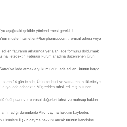
cı’ya aşağıdaki şekilde yönlendirmesi gereklidir.
tıcı’nın musterihizmetleri@hairpharma.com.tr e-mail adresi veya
slim edilen faturanın arkasında yer alan iade formunu doldurmak
rmasına iletecektir. Faturası kurumlar adına düzenlenen Ürün
de Satıcı’ya iade etmekle yükümlüdür. İade edilen Ürünün kargo
itibaren 14 gün içinde, Ürün bedelini ve varsa malın tüketiciye
lıcı’ya iade edecektir. Müşteriden tahsil edilmiş bulunan
rlü ödül puanı vb. parasal değerleri tahsil ve mahsup hakları
anılmadığı durumlarda Alıcı cayma hakkını kaybeder.
ı, bu ürünlere ilişkin cayma hakkını ancak ürünün kendisine