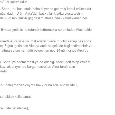
n Alıcı sorumludur.
atıcı, bu husustaki edimini yerine getirmiş kabul edilecektir.
ğundadır. Ürün, Alıcı’dan başka bir kişi/kuruluşa teslim
de Alıcı’nın Ürün'ü geç teslim almasından kaynaklanan her
.
irması yetkilisine tutanak tutturmakla sorumludur. Aksi halde
rumda Alıcı siparişi iptal edebilir veya mücbir sebep hali sona
3 gün içerisinde Alıcı’yı açık bir şekilde bilgilendirecektir ve
rç altına sokan her türlü belgeyi en geç 14 gün içinde Alıcı’ya
i Satıcı'ya ödememesi ya da ödediği bedeli geri talep etmesi
kaynaklanıyor ise kargo masrafları Alıcı tarafından
lıdır.
şten-Sözleşme'den cayma hakkını haizdir. Ancak Alıcı,
ayma hakkınıkullanamaz:
el hale getirilenler),