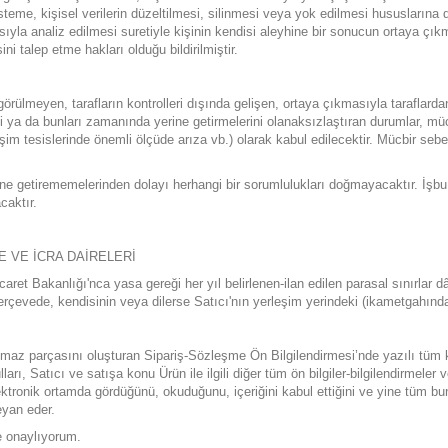
teme, kişisel verilerin düzeltilmesi, silinmesi veya yok edilmesi hususlarına dair
ıyla analiz edilmesi suretiyle kişinin kendisi aleyhine bir sonucun ortaya çıkm
i talep etme hakları olduğu bildirilmiştir.
lmeyen, tarafların kontrolleri dışında gelişen, ortaya çıkmasıyla taraflardan b
 ya da bunları zamanında yerine getirmelerini olanaksızlaştıran durumlar, mü
şim tesislerinde önemli ölçüde arıza vb.) olarak kabul edilecektir. Mücbir seb
rine getirememelerinden dolayı herhangi bir sorumlulukları doğmayacaktır. İş
caktır.
 VE İCRA DAİRELERİ
 Bakanlığı'nca yasa gereği her yıl belirlenen-ilan edilen parasal sınırlar dâh
çerçevede, kendisinin veya dilerse Satıcı'nın yerleşim yerindeki (ikametgahınd
ılmaz parçasını oluşturan Sipariş-Sözleşme Ön Bilgilendirmesi’nde yazılı tüm 
ulları, Satıcı ve satışa konu Ürün ile ilgili diğer tüm ön bilgiler-bilgilendirmeler
ktronik ortamda gördüğünü, okuduğunu, içeriğini kabul ettiğini ve yine tüm bun
eyan eder.
e onaylıyorum.