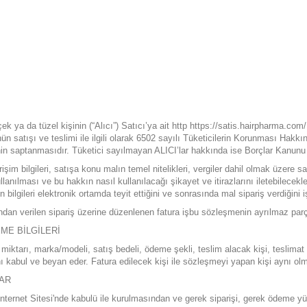
ya da tüzel kişinin (“Alıcı”) Satıcı’ya ait http
https://satis.hairpharma.com/
 ürünün satışı ve teslimi ile ilgili olarak 6502 sayılı Tüketicilerin Korunması Ha
nin saptanmasıdır. Tüketici sayılmayan ALICI’lar hakkında ise Borçlar Kanunu
rişim bilgileri, satışa konu malın temel nitelikleri, vergiler dahil olmak üzere s
ullanılması ve bu hakkın nasıl kullanılacağı şikayet ve itirazlarını iletebilece
 ön bilgileri elektronik ortamda teyit ettiğini ve sonrasında mal sipariş verdiğ
fından verilen sipariş üzerine düzenlenen fatura işbu sözleşmenin ayrılmaz parça
ME BİLGİLERİ
, miktarı, marka/modeli, satış bedeli, ödeme şekli, teslim alacak kişi, teslimat
ğını kabul ve beyan eder. Fatura edilecek kişi ile sözleşmeyi yapan kişi aynı ol
LAR
nternet Sitesi'nde kabulü ile kurulmasından ve gerek siparişi, gerek ödeme yük