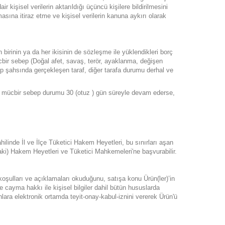
 kişisel verilerin aktarıldığı üçüncü kişilere bildirilmesini
asına itiraz etme ve kişisel verilerin kanuna aykırı olarak
irinin ya da her ikisinin de sözleşme ile yüklendikleri borç
cbir sebep (Doğal afet, savaş, terör, ayaklanma, değişen
ep şahsında gerçekleşen taraf, diğer tarafa durumu derhal ve
bu mücbir sebep durumu 30 (otuz ) gün süreyle devam ederse,
ilinde İl ve İlçe Tüketici Hakem Heyetleri, bu sınırları aşan
aki) Hakem Heyetleri ve Tüketici Mahkemeleri'ne başvurabilir.
koşulları ve açıklamaları okuduğunu, satışa konu Ürün(ler)’in
 ve cayma hakkı ile kişisel bilgiler dahil bütün hususlarda
lara elektronik ortamda teyit-onay-kabul-iznini vererek Ürün'ü