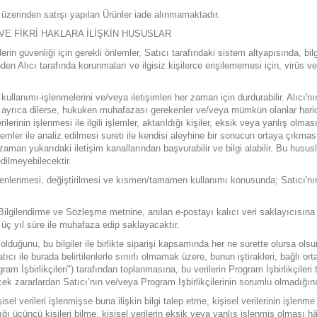
 üzerinden satışı yapılan Ürünler iade alınmamaktadır.
R VE FİKRİ HAKLARA İLİŞKİN HUSUSLAR
lemlerin güvenliği için gerekli önlemler, Satıcı tarafındaki sistem altyapısında, 
den Alıcı tarafında korunmaları ve ilgisiz kişilerce erişilememesi için, virüs ve
i kullanımı-işlenmelerini ve/veya iletişimleri her zaman için durdurabilir. Alıcı'n
 ayrıca dilerse, hukuken muhafazası gerekenler ve/veya mümkün olanlar haricinde
lerinin işlenmesi ile ilgili işlemler, aktarıldığı kişiler, eksik veya yanlış olması 
temler ile analiz edilmesi sureti ile kendisi aleyhine bir sonucun ortaya çıkması
aman yukarıdaki iletişim kanallarından başvurabilir ve bilgi alabilir. Bu husus
dilmeyebilecektir.
ın düzenlenmesi, değiştirilmesi ve kısmen/tamamen kullanımı konusunda; Satıcı'n
ilgilendirme ve Sözleşme metnine, anılan e-postayı kalıcı veri saklayıcısına 
üç yıl süre ile muhafaza edip saklayacaktır.
olduğunu, bu bilgiler ile birlikte siparişi kapsamında her ne surette olursa olsun 
ıcı ile burada belirtilenlerle sınırlı olmamak üzere, bunun iştirakleri, bağlı or
gram İşbirlikçileri") tarafından toplanmasına, bu verilerin Program İşbirlikçiler
ek zararlardan Satıcı’nın ve/veya Program İşbirlikçilerinin sorumlu olmadığın
işisel verileri işlenmişse buna ilişkin bilgi talep etme, kişisel verilerinin işl
dığı üçüncü kişileri bilme, kişisel verilerin eksik veya yanlış işlenmiş olması 