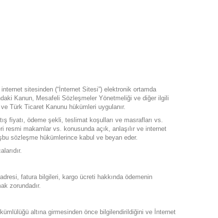
internet sitesinden (“İnternet Sitesi”) elektronik ortamda
kkındaki Kanun, Mesafeli Sözleşmeler Yönetmeliği ve diğer ilgili
 ve Türk Ticaret Kanunu hükümleri uygulanır.
atış fiyatı, ödeme şekli, teslimat koşulları ve masrafları vs.
kleri resmi makamlar vs. konusunda açık, anlaşılır ve internet
ini işbu sözleşme hükümlerince kabul ve beyan eder.
larıdır.
 adresi, fatura bilgileri, kargo ücreti hakkında ödemenin
mak zorundadır.
ümlülüğü altına girmesinden önce bilgilendirildiğini ve İnternet