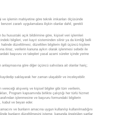
bilgi ve işlemin mahiyetine göre teknik imkanları ölçüsünde
 benzeri zararlı uygulamalara ilişkin olanlar dahil, gerekli
ın bu husustaki açık bildirimine göre, kişisel veri işlemleri
ki bilgileri, veri kayıt sisteminden silinir ya da kimliği belli
halinde düzeltilmesi, düzeltilen bilgilerin ilgili üçüncü kişilere
na itiraz, verilerin kanuna aykırı olarak işlenmesi sebebi ile
lardaki başvuru ve talepleri yasal azami süreler içinde yerine
ın anlaşmasına göre diğer üçüncü sahıslara ait olanlar hariç;
kaydedip saklayarak her zaman ulaşabilir ve inceleyebilir.
vereceği alışveriş ve kişisel bilgiler gibi tüm verilerin,
takları, Program kapsamında birlikte çalıştığı her türlü hizmet
i tarafından işlenmesine ve başvuru formundaki bilgilerin
ı, kabul ve beyan eder.
enme amacını ve bunların amacına uygun kullanılıp kullanılmadığını
hâlinde bunların düzeltilmesini isteme, kanunda öngörülen şartlar