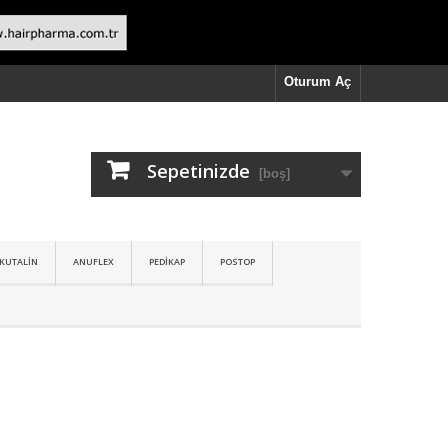
Oturum Aç
Sepetinizde
[boş]
KUTALIN
ANUFLEX
PEDIKAP
POSTOP