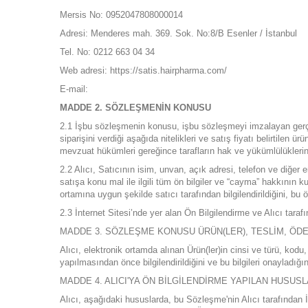
Mersis No: 0952047808000014
Adresi: Menderes mah. 369. Sok. No:8/B Esenler / İstanbul
Tel. No: 0212 663 04 34
Web adresi: https://satis.hairpharma.com/
E-mail:
MADDE 2. SÖZLEŞMENİN KONUSU
2.1 İşbu sözleşmenin konusu, işbu sözleşmeyi imzalayan gerçek 
siparişini verdiği aşağıda nitelikleri ve satış fiyatı belirtilen
mevzuat hükümleri gereğince tarafların hak ve yükümlülükleri
2.2 Alıcı, Satıcının isim, unvan, açık adresi, telefon ve diğer e
satışa konu mal ile ilgili tüm ön bilgiler ve “cayma” hakkının k
ortamına uygun şekilde satıcı tarafından bilgilendirildiğini, bu
2.3 İnternet Sitesi’nde yer alan Ön Bilgilendirme ve Alıcı tara
MADDE 3. SÖZLEŞME KONUSU ÜRÜN(LER), TESLİM, ÖDE
Alıcı, elektronik ortamda alınan Ürün(ler)in cinsi ve türü, kodu
yapılmasından önce bilgilendirildiğini ve bu bilgileri onayladı
MADDE 4. ALICI'YA ÖN BİLGİLENDİRME YAPILAN HUSUS
Alıcı, aşağıdaki hususlarda, bu Sözleşme'nin Alıcı tarafından İ