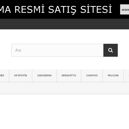
DBE
HP BIOTIN
SEBODERM
DERMOTTO
SAWPOO
PRUZON