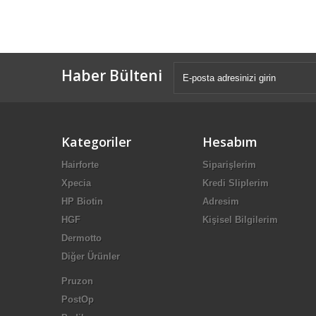
Haber Bülteni
Kategoriler
Hesabım
Hairforte
Siparişlerim
Xpecia
Kredi Sliplerim
HP Biotin
Adresim
HGF
Kişisel Bilgilerim
Dermotto
Diğer Ürünler
Pruzon
PostOp