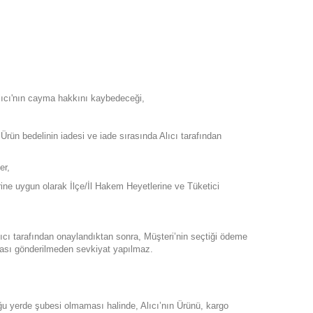
lıcı'nın cayma hakkını kaybedeceği,
Ürün bedelinin iadesi ve iade sırasında Alıcı tarafından
er,
lerine uygun olarak İlçe/İl Hakem Heyetlerine ve Tüketici
 Alıcı tarafından onaylandıktan sonra, Müşteri’nin seçtiği ödeme
stası gönderilmeden sevkiyat yapılmaz.
duğu yerde şubesi olmaması halinde, Alıcı’nın Ürünü, kargo