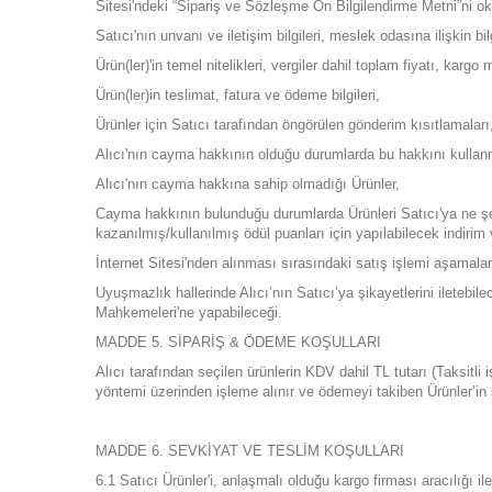
Sitesi'ndeki “Sipariş ve Sözleşme Ön Bilgilendirme Metni”ni ok
Satıcı'nın unvanı ve iletişim bilgileri, meslek odasına ilişkin bilgi
Ürün(ler)'in temel nitelikleri, vergiler dahil toplam fiyatı, kargo 
Ürün(ler)in teslimat, fatura ve ödeme bilgileri,
Ürünler için Satıcı tarafından öngörülen gönderim kısıtlamaları
Alıcı'nın cayma hakkının olduğu durumlarda bu hakkını kullan
Alıcı'nın cayma hakkına sahip olmadığı Ürünler,
Cayma hakkının bulunduğu durumlarda Ürünleri Satıcı'ya ne şeki
kazanılmış/kullanılmış ödül puanları için yapılabilecek indirim
İnternet Sitesi'nden alınması sırasındaki satış işlemi aşamaları
Uyuşmazlık hallerinde Alıcı’nın Satıcı’ya şikayetlerini iletebile
Mahkemeleri'ne yapabileceği.
MADDE 5. SİPARİŞ & ÖDEME KOŞULLARI
Alıcı tarafından seçilen ürünlerin KDV dahil TL tutarı (Taksitli
yöntemi üzerinden işleme alınır ve ödemeyi takiben Ürünler’in
MADDE 6. SEVKİYAT VE TESLİM KOŞULLARI
6.1 Satıcı Ürünler'i, anlaşmalı olduğu kargo firması aracılığı 