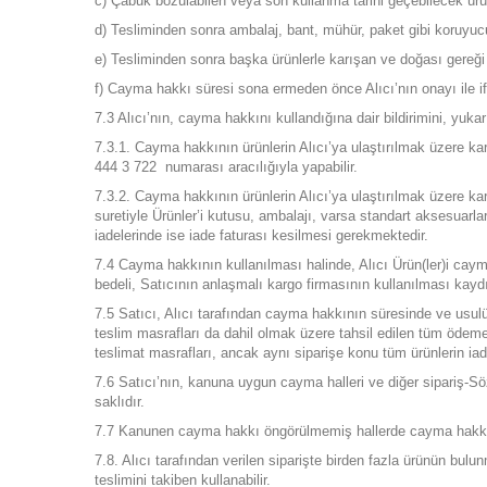
c) Çabuk bozulabilen veya son kullanma tarihi geçebilecek ürü
d) Tesliminden sonra ambalaj, bant, mühür, paket gibi koruyuc
e) Tesliminden sonra başka ürünlerle karışan ve doğası gereğ
f) Cayma hakkı süresi sona ermeden önce Alıcı’nın onayı ile i
7.3 Alıcı’nın, cayma hakkını kullandığına dair bildirimini, yukar
7.3.1. Cayma hakkının ürünlerin Alıcı’ya ulaştırılmak üzere kar
444 3 722 numarası aracılığıyla yapabilir.
7.3.2. Cayma hakkının ürünlerin Alıcı’ya ulaştırılmak üzere karg
suretiyle Ürünler’i kutusu, ambalajı, varsa standart aksesuarlar
iadelerinde ise iade faturası kesilmesi gerekmektedir.
7.4 Cayma hakkının kullanılması halinde, Alıcı Ürün(ler)i cayma
bedeli, Satıcının anlaşmalı kargo firmasının kullanılması kaydı
7.5 Satıcı, Alıcı tarafından cayma hakkının süresinde ve usulün
teslim masrafları da dahil olmak üzere tahsil edilen tüm ödemel
teslimat masrafları, ancak aynı siparişe konu tüm ürünlerin iad
7.6 Satıcı’nın, kanuna uygun cayma halleri ve diğer sipariş-Söz
saklıdır.
7.7 Kanunen cayma hakkı öngörülmemiş hallerde cayma hakkın
7.8. Alıcı tarafından verilen siparişte birden fazla ürünün bul
teslimini takiben kullanabilir.