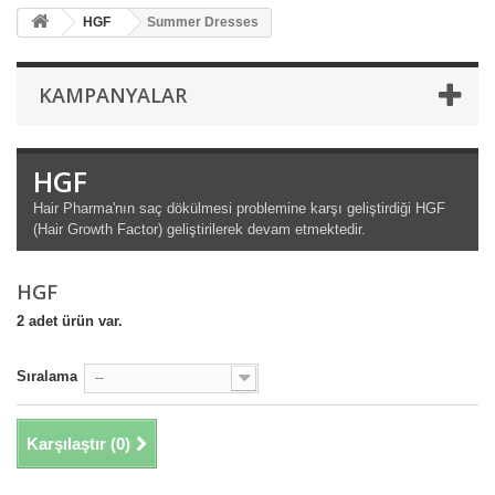
HGF
Summer Dresses
KAMPANYALAR
HGF
Hair Pharma'nın saç dökülmesi problemine karşı geliştirdiği HGF
(Hair Growth Factor) geliştirilerek devam etmektedir.
HGF
2 adet ürün var.
Sıralama
--
Karşılaştır (
0
)