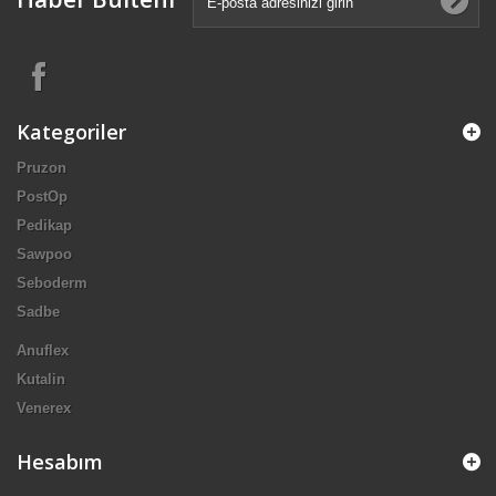
Kategoriler
Pruzon
PostOp
Pedikap
Sawpoo
Seboderm
Sadbe
Anuflex
Kutalin
Venerex
Hesabım