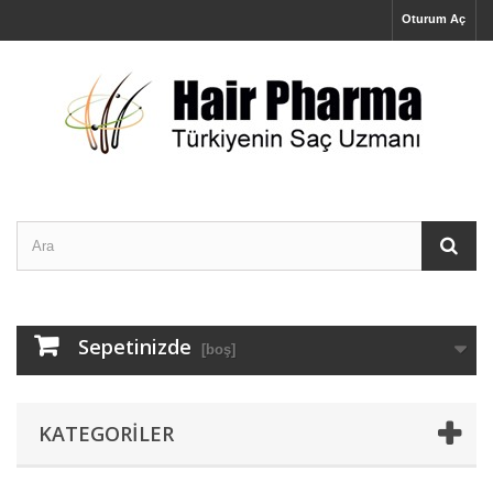
Oturum Aç
Sepetinizde
[boş]
KATEGORILER