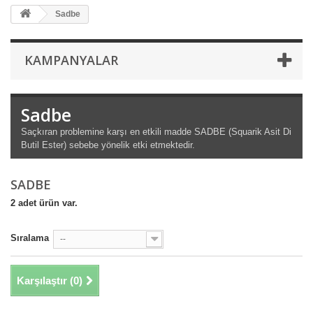
Sadbe
KAMPANYALAR
Sadbe
Saçkıran problemine karşı en etkili madde SADBE (Squarik Asit Di
Butil Ester) sebebe yönelik etki etmektedir.
SADBE
2 adet ürün var.
Sıralama
--
Karşılaştır (
0
)