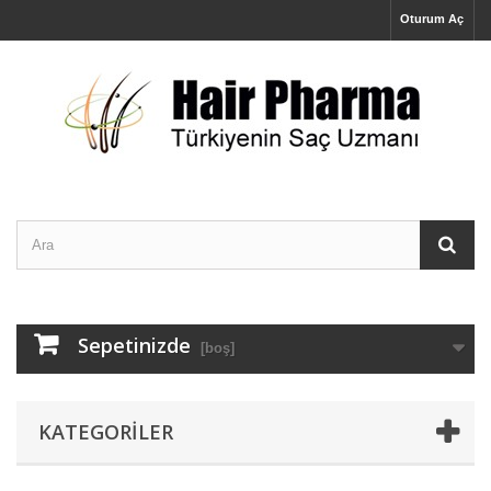
Oturum Aç
Sepetinizde
[boş]
KATEGORILER