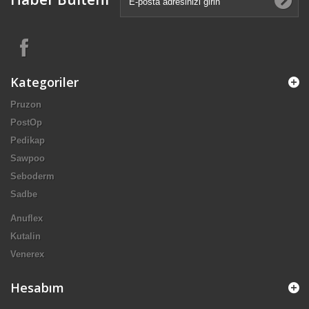
Kategoriler
Pruzon
PostOp
Pedikap
Sawpoo
Seboderm
Sadbe
Anuflex
Kutalin
Venerex
Hesabım